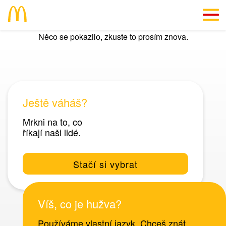
Něco se pokazilo, zkuste to prosím znova.
EN
Dáme ti důvod
Info přímo "z kuchyně"
Ještě váháš?
#SkillsForLife
Mrkni na to, co
říkají naši lidé.
Volná místa
Stačí si vybrat
Víš, co je hužva?
Používáme vlastní jazyk. Chceš znát