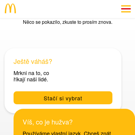
Něco se pokazilo, zkuste to prosím znova.
EN
Dáme ti důvod
Info přímo "z kuchyně"
Ještě váháš?
#SkillsForLife
Mrkni na to, co
říkají naši lidé.
Volná místa
Stačí si vybrat
Víš, co je hužva?
Používáme vlastní jazyk. Chceš znát