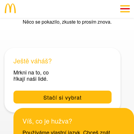
Něco se pokazilo, zkuste to prosím znova.
EN
Dáme ti důvod
Info přímo "z kuchyně"
Ještě váháš?
#SkillsForLife
Mrkni na to, co
říkají naši lidé.
Volná místa
Stačí si vybrat
Víš, co je hužva?
Používáme vlastní jazyk. Chceš znát