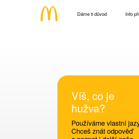
Dáme ti důvod
Info p
Víš, co je
hužva?
Používáme vlastní jaz
Chceš znát odpověď
a poznat i další naše