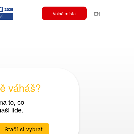
Volná místa
EN
tě váháš?
na to, co
naši lidé.
Stačí si vybrat