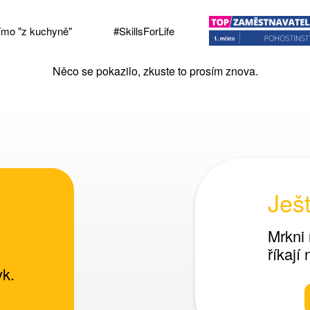
římo "z kuchyně"
#SkillsForLife
Něco se pokazilo, zkuste to prosím znova.
Ješ
Mrkni 
říkají 
yk.