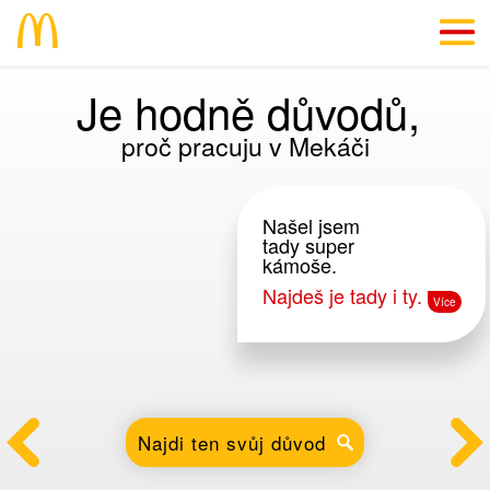
Je hodně důvodů,
EN
proč pracuju v Mekáči
Dáme ti důvod
Info přímo "z kuchyně"
Našel jsem
tady super
#SkillsForLife
kámoše.
Najdeš je tady i ty.
Volná místa
Najdi ten svůj důvod