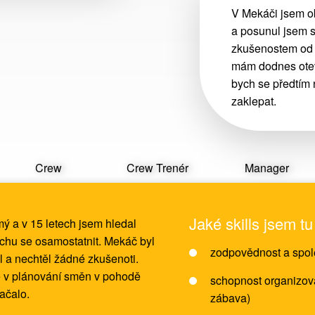
V Mekáči jsem ob
a posunul jsem s
zkušenostem od 
mám dodnes otev
bych se předtím 
zaklepat.
Crew
Crew Trenér
Manager
Jaké skills jsem tu
mý a v 15 letech jsem hledal
rochu se osamostatnit. Mekáč byl
zodpovědnost a spol
l a nechtěl žádné zkušenoti.
ě v plánování směn v pohodě
schopnost organizovat
začalo.
zábava)