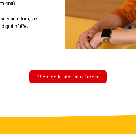
talentů.
se více o tom, jak
digitální éře.
Přidej se k nám jako Tereza