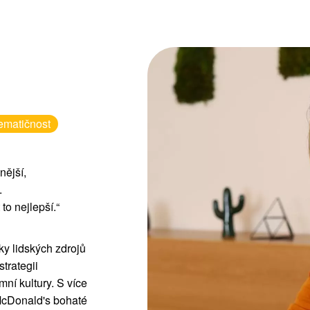
ematičnost
nější,
.
to nejlepší.“
ky lidských zdrojů
trategii
mní kultury. S více
 McDonald's bohaté