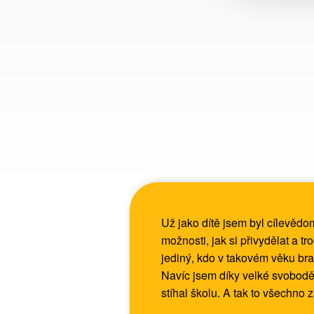
Už jako dítě jsem byl cílevědo
možnosti, jak si přivydělat a t
jediný, kdo v takovém věku bra
Navíc jsem díky velké svobod
stíhal školu. A tak to všechno 