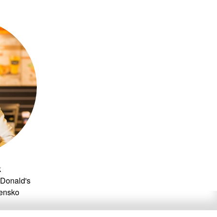
k
cDonald's
vensko