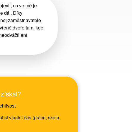
jevil, co ve mě je
e dál. Díky
nej zaměstnavatele
řené dveře tam, kde
neodvážil ani
 získal?
ehlivost
 si vlastní čas
(práce, škola,