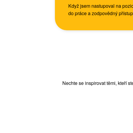
Když jsem nastupoval na pozici
do práce a zodpovědný přístup
Nechte se inspirovat těmi, kteří s