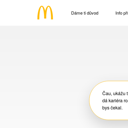
Dáme ti důvod
Info p
Čau, ukážu t
dá kariéra ro
bys čekal.