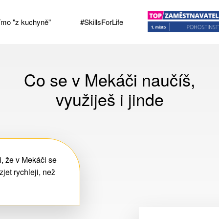
římo "z kuchyně"
#SkillsForLife
Co se v Mekáči naučíš,
využiješ i jinde
i, že v Mekáči se
zjet rychleji, než